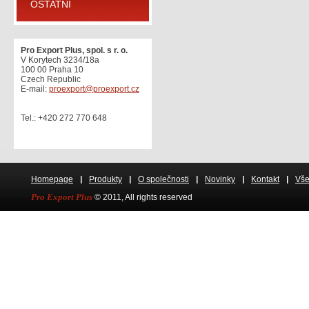
OSTATNÍ
Pro Export Plus, spol. s r. o.
V Korytech 3234/18a
100 00 Praha 10
Czech Republic
E-mail:
proexport@proexport.cz
Tel.: +420 272 770 648
Homepage
Produkty
O společnosti
Novinky
Kontakt
Vše
Pro Export Plus
© 2011, All rights res