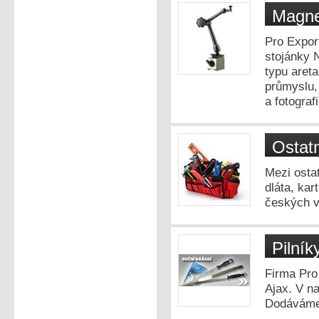
Magne
Pro Expor
stojánky N
typu aret
průmyslu, 
a fotogra
Ostatn
Mezi ostat
dláta, kar
českých v
Pilník
Firma Pro 
Ajax. V na
Dodáváme