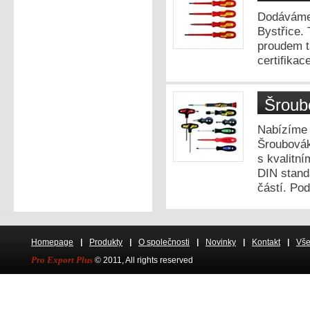
Dodáváme 
Bystřice.
proudem t
certifikac
Šroub
Nabízíme 
Šroubovák
s kvalitn
DIN stand
částí. Po
Homepage
Produkty
O společnosti
Novinky
Kontakt
Vše
Pro Export Plus
© 2011, All rights res