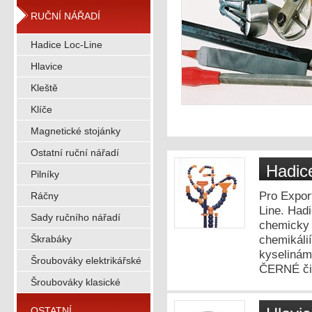
RUČNÍ NÁŘADÍ
Hadice Loc-Line
Hlavice
Kleště
Klíče
Magnetické stojánky
Ostatní ruční nářadí
Hadic
Pilníky
Pro Expor
Ráčny
Line. Hadi
Sady ručního nářadí
chemicky 
chemikálií
Škrabáky
kyselinám
Šroubováky elektrikářské
ČERNÉ či
Šroubováky klasické
OSTATNÍ