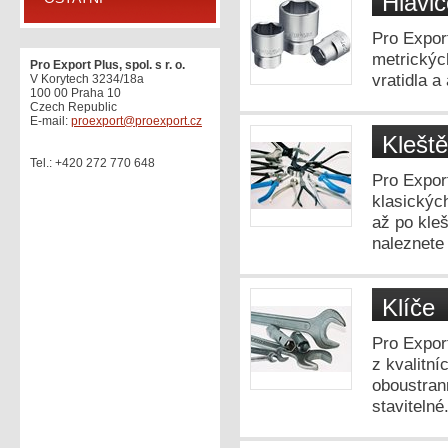
Hlavic
Pro Expor
metrickýc
Pro Export Plus, spol. s r. o.
vratidla a
V Korytech 3234/18a
100 00 Praha 10
Czech Republic
E-mail:
proexport@proexport.cz
Kleště
Tel.: +420 272 770 648
Pro Expor
klasickýc
až po kle
naleznete
Klíče
Pro Export
z kvalitní
oboustran
stavitelné