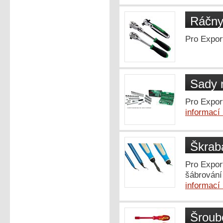
Ráčn
Pro Expor
Sady 
Pro Expor
informací
Škrab
Pro Expor
šábrování 
informací
Šroub