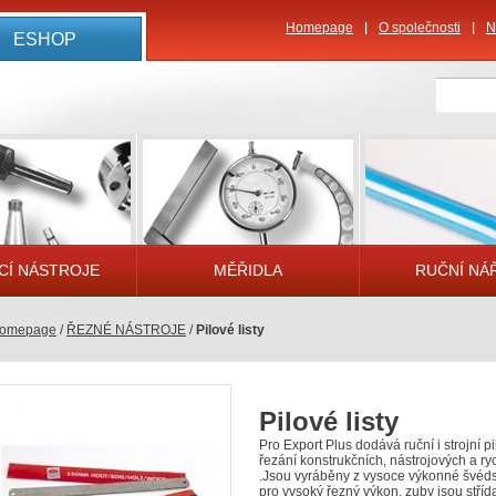
Homepage
O společnosti
N
ESHOP
CÍ NÁSTROJE
MĚŘIDLA
RUČNÍ NÁ
omepage
/
ŘEZNÉ NÁSTROJE
/
Pilové listy
Pilové listy
Pro Export Plus dodává ruční i strojní pil
řezání konstrukčních, nástrojových a ry
.Jsou vyráběny z vysoce výkonné švéds
pro vysoký řezný výkon, zuby jsou stříd