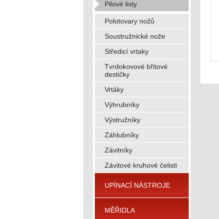
Pilové listy
Polotovary nožů
Soustružnické nože
Středicí vrtaky
Tvrdokovové břitové
destičky
Vrtáky
Výhrubníky
Výstružníky
Záhlubníky
Závitníky
Závitové kruhové čelisti
UPÍNACÍ NÁSTROJE
MĚŘIDLA