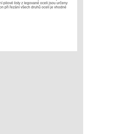
 pilové listy z legované oceli jsou určeny
on při řezání všech druhů ocelí je vhodné