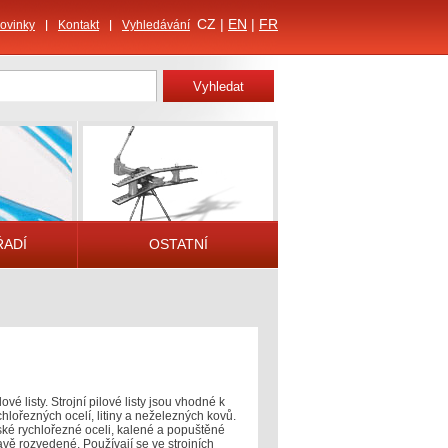
CZ |
EN
|
FR
ovinky
Kontakt
Vyhledávání
ŘADÍ
OSTATNÍ
ové listy. Strojní pilové listy jsou vhodné k
chlořezných ocelí, litiny a neželezných kovů.
ké rychlořezné oceli, kalené a popuštěné
avě rozvedené. Používají se ve strojních