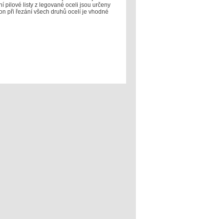
 pilové listy z legované oceli jsou určeny
on při řezání všech druhů ocelí je vhodné