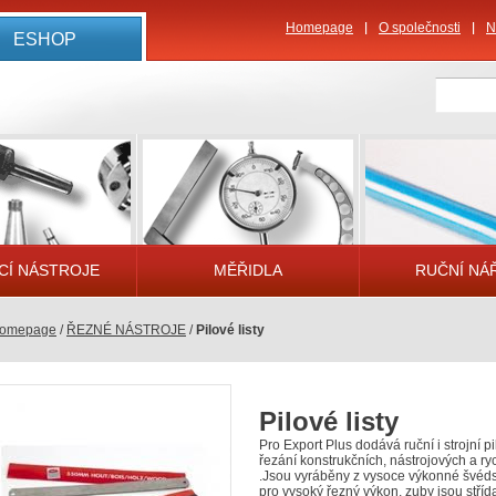
Homepage
O společnosti
N
ESHOP
CÍ NÁSTROJE
MĚŘIDLA
RUČNÍ NÁ
omepage
/
ŘEZNÉ NÁSTROJE
/
Pilové listy
Pilové listy
Pro Export Plus dodává ruční i strojní pil
řezání konstrukčních, nástrojových a ry
.Jsou vyráběny z vysoce výkonné švéds
pro vysoký řezný výkon, zuby jsou stříd