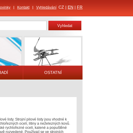
CZ |
EN
|
FR
ovinky
Kontakt
Vyhledávání
ŘADÍ
OSTATNÍ
ové listy. Strojní pilové listy jsou vhodné k
chlořezných ocelí, litiny a neželezných kovů.
ké rychlořezné oceli, kalené a popuštěné
avě rozvedené. Používají se ve strojních