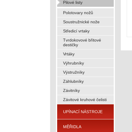
Pilové listy
Polotovary nožů
Soustružnické nože
Středicí vrtaky
Tvrdokovové břitové
destičky
Vrtáky
Výhrubníky
Výstružníky
Záhlubníky
Závitníky
Závitové kruhové čelisti
UPÍNACÍ NÁSTROJE
MĚŘIDLA