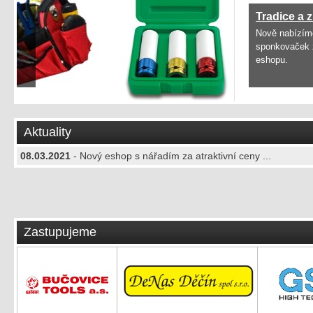
Tradice a značka, to je Mikov sponkovačka
Nově nabízíme všechny druhy ručních průmyslových
sponkovaček značky MIKOV. Koupit můžete v našem
eshopu.
Aktuality
08.03.2021
- Nový eshop s nářadím za atraktivní ceny ...
Zastupujeme